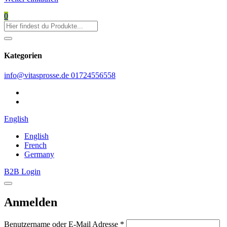
0
Kategorien
info@vitasprosse.de
01724556558
English
English
French
Germany
B2B Login
Anmelden
Benutzername oder E-Mail Adresse
*