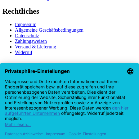
Rechtliches
Impressum
Allgemeine Geschäftsbedingungen
Datenschutz
Zahlungsweisen
Versand & Lieferung
Widerruf
Vitasprosse-Newsletter - Komme in den
Genuss exklusiver Inhalte
Erhalte Updates zu unseren neuesten Rezepten, Produkten und
Sonderangeboten.
Name
Email
Ich möchte regelmäßig von Vitasprosse über Produkte und Tipps
per E-Mail informiert werden. Diese Einwilligung kann ich jederzeit
unter "Abmelden" am Ende jeder E-Mail widerrufen.